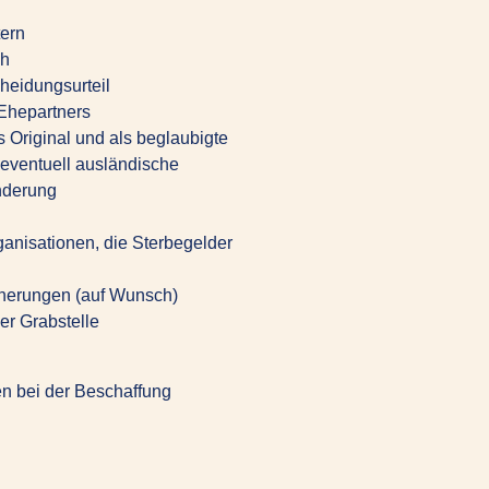
tern
ch
heidungsurteil
 Ehepartners
 Original und als beglaubigte
 eventuell ausländische
nderung
anisationen, die Sterbegelder
cherungen (auf Wunsch)
r Grabstelle
en bei der Beschaffung