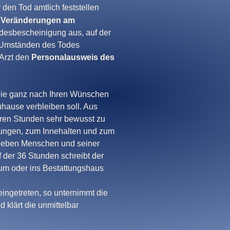
 den Tod amtlich feststellen
 Veränderungen am
Todesbescheinigung aus, auf der
n Umständen des Todes
 Arzt den
Personalausweis des
Sie ganz nach Ihren Wünschen
hause verbleiben soll. Aus
aren Stunden sehr bewusst zu
dungen, zum Innehalten und zum
lieben Menschen und seiner
f der 36 Stunden schreibt der
um oder ins Bestattungshaus
eingetreten, so unternimmt die
d klärt die unmittelbar