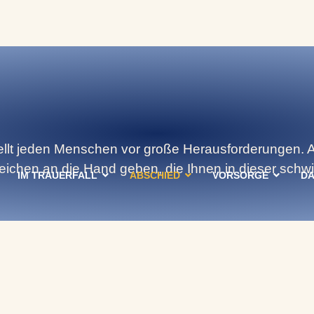
ht 09561 200 410
llt jeden Menschen vor große Herausforderungen. A
ichen an die Hand geben, die Ihnen in dieser schwi
IM TRAUERFALL
ABSCHIED
VORSORGE
DA